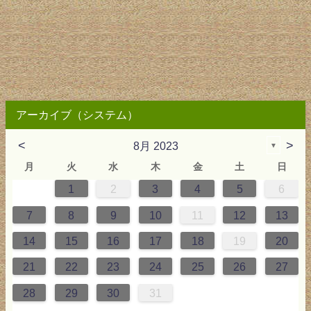
アーカイブ（システム）
<
>
8月 2023
▼
月
火
水
木
金
土
日
1
2
3
4
5
6
2
3
4
4
0
0
4
2
2
3
0
3
2
0
3
4
4
0
3
0
2
2
0
3
2
0
2
4
0
1
1
1
1
1
7
8
9
10
11
12
13
9
5
6
0
5
8
1
8
1
7
5
7
6
8
1
6
9
9
5
8
0
6
5
7
0
6
9
7
0
6
8
1
1
7
0
5
7
9
5
6
9
5
7
0
6
9
7
6
9
1
7
14
15
16
17
18
19
20
6
2
3
7
2
5
8
5
8
4
2
4
3
5
8
3
6
6
2
5
7
3
2
4
7
3
6
4
7
3
5
8
8
4
7
2
4
6
2
3
6
2
4
7
3
6
4
3
6
8
4
21
22
23
24
25
26
27
9
0
9
1
9
0
0
9
0
9
0
1
0
1
9
1
9
9
0
1
0
1
28
29
30
31