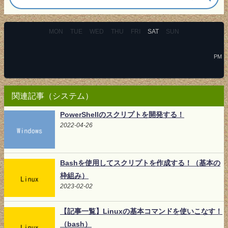
MON
TUE
WED
THU
FRI
SAT
SUN
PM
関連記事（システム）
PowerShellのスクリプトを開発する！
2022-04-26
Bashを使用してスクリプトを作成する！（基本の
枠組み）
2023-02-02
【記事一覧】Linuxの基本コマンドを使いこなす！
（bash）