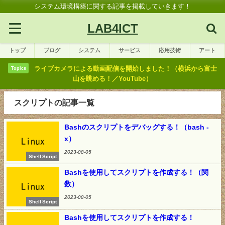
システム環境構築に関する記事を掲載していきます！
LAB4ICT
トップ
ブログ
システム
サービス
応用技術
アート
ライブカメラによる動画配信を開始しました！（横浜から富士
Topics
山を眺める！／YouTube）
スクリプトの記事一覧
Bashのスクリプトをデバッグする！（bash -
x）
2023-08-05
Shell Script
Bashを使用してスクリプトを作成する！（関
数）
2023-08-05
Shell Script
Bashを使用してスクリプトを作成する！