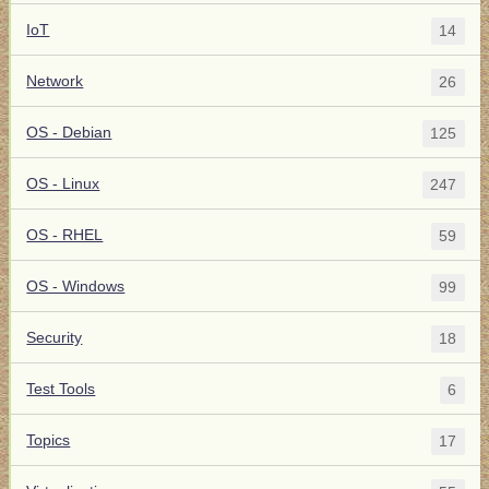
IoT
14
Network
26
OS - Debian
125
OS - Linux
247
OS - RHEL
59
OS - Windows
99
Security
18
Test Tools
6
Topics
17