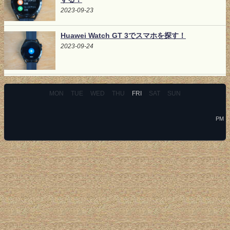
2023-09-23
Huawei Watch GT 3でスマホを探す！
2023-09-24
MON
TUE
WED
THU
FRI
SAT
SUN
PM