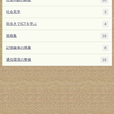
10
社会見学
3
街歩きでICTを学ぶ
4
規格集
16
記憶媒体の廃棄
8
通信環境の整備
16