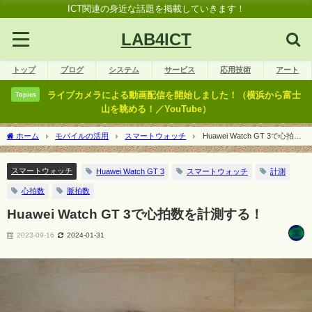
ICT関連の身近な話題を掲載していきます！
LAB4ICT
トップ
ブログ
システム
サービス
応用技術
アート
ライブカメラによる動画配信を開始しました！（横浜から富士
Topics
山を眺める！／YouTube）
ホーム
モバイルの活用
スマートウォッチ
Huawei Watch GT 3で心拍数
を計測する！
スマートウォッチ
Huawei Watch GT 3
スマートウォッチ
計測
心拍数
脈拍数
Huawei Watch GT 3で心拍数を計測する！
2023-09-16
2024-01-31