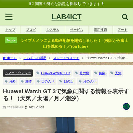
ICT関連の身近な話題を掲載していきます！
LAB4ICT
トップ
ブログ
システム
サービス
応用技術
アート
ライブカメラによる動画配信を開始しました！（横浜から富士
Topics
山を眺める！／YouTube）
ホーム
モバイルの活用
スマートウォッチ
Huawei Watch GT 3で気象に
関する情報を表示する！（天気／太陽／月／潮汐）
スマートウォッチ
Huawei Watch GT 3
月の出
気象
天気
月齢
潮汐
日の入り
日の出
月の入り
Huawei Watch GT 3で気象に関する情報を表示す
る！（天気／太陽／月／潮汐）
2023-09-19
2024-01-31