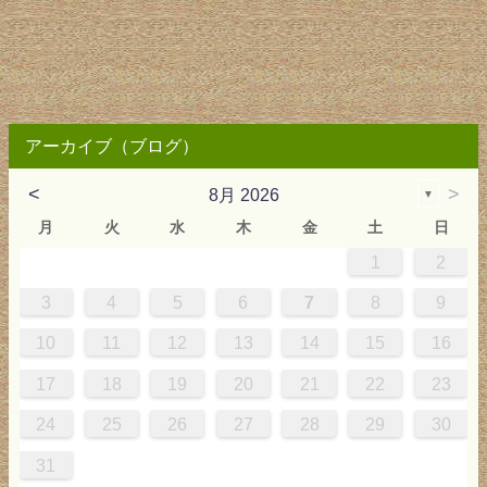
アーカイブ（ブログ）
<
>
8月 2026
▼
月
火
水
木
金
土
日
1
2
0
4
0
2
0
3
2
4
0
2
0
3
4
4
0
3
0
2
2
0
2
0
2
0
3
4
1
1
1
1
1
3
4
5
6
7
8
9
7
8
1
7
9
5
7
0
6
9
8
1
7
9
5
7
0
6
8
1
1
7
0
5
8
7
9
5
6
9
5
7
6
9
7
6
9
5
7
0
8
1
10
11
12
13
14
15
16
4
5
8
4
6
2
4
7
3
6
5
8
4
6
2
4
7
3
5
8
8
4
7
2
5
4
6
2
3
6
2
4
3
6
4
3
6
2
4
7
5
8
17
18
19
20
21
22
23
1
1
9
0
1
9
0
1
9
1
9
9
0
1
0
9
24
25
26
27
28
29
30
31