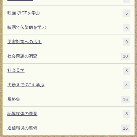
映画でICTを学ぶ
5
映画で伝染病を学ぶ
5
災害対策への活用
9
社会問題の調査
10
社会見学
3
街歩きでICTを学ぶ
4
規格集
16
記憶媒体の廃棄
8
通信環境の整備
16