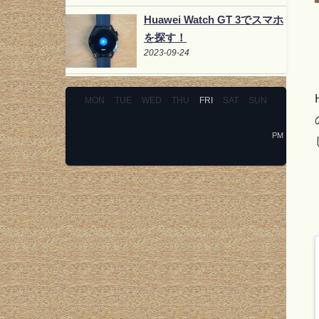
Huawei Watch GT 3でスマホ
を探す！
2023-09-24
MON
TUE
WED
THU
FRI
SAT
SUN
PM