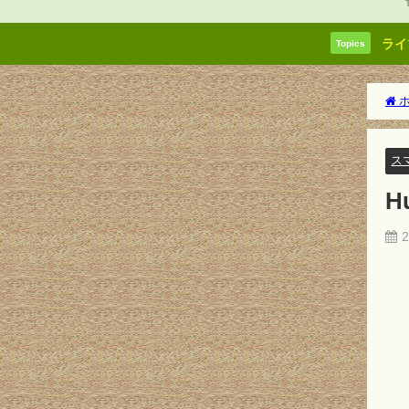
ライ
Topics
ホ
ス
H
2