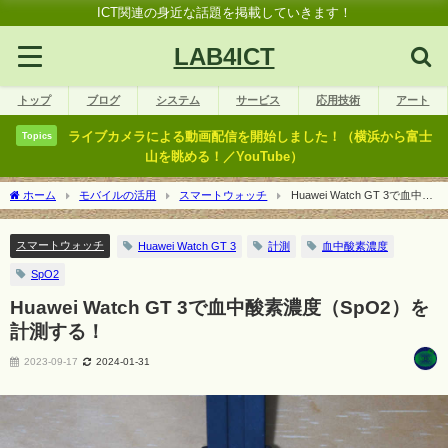
ICT関連の身近な話題を掲載していきます！
LAB4ICT
トップ
ブログ
システム
サービス
応用技術
アート
ライブカメラによる動画配信を開始しました！（横浜から富士
Topics
山を眺める！／YouTube）
ホーム
モバイルの活用
スマートウォッチ
Huawei Watch GT 3で血中酸
素濃度（SpO2）を計測する！
スマートウォッチ
Huawei Watch GT 3
計測
血中酸素濃度
SpO2
Huawei Watch GT 3で血中酸素濃度（SpO2）を
計測する！
2023-09-17
2024-01-31