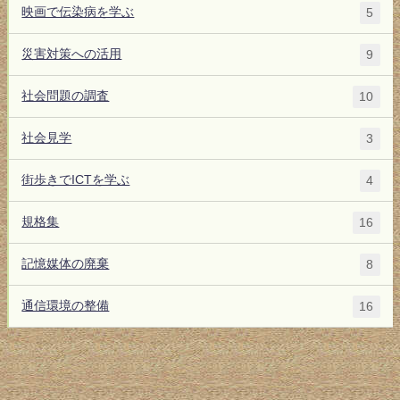
映画で伝染病を学ぶ
5
災害対策への活用
9
社会問題の調査
10
社会見学
3
街歩きでICTを学ぶ
4
規格集
16
記憶媒体の廃棄
8
通信環境の整備
16