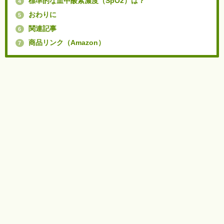
標準的な血中酸素濃度（SpO2）は？
4
おわりに
5
関連記事
6
商品リンク（Amazon）
7