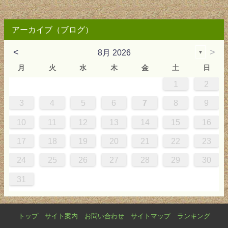
アーカイブ（ブログ）
<
>
8月 2026
▼
月
火
水
木
金
土
日
1
2
0
4
0
2
0
3
2
4
0
2
0
3
4
4
0
3
0
2
2
0
2
0
2
0
3
4
1
1
1
1
1
3
4
5
6
7
8
9
7
8
1
7
9
5
7
0
6
9
8
1
7
9
5
7
0
6
8
1
1
7
0
5
8
7
9
5
6
9
5
7
6
9
7
6
9
5
7
0
8
1
10
11
12
13
14
15
16
4
5
8
4
6
2
4
7
3
6
5
8
4
6
2
4
7
3
5
8
8
4
7
2
5
4
6
2
3
6
2
4
3
6
4
3
6
2
4
7
5
8
17
18
19
20
21
22
23
1
1
9
0
1
9
0
1
9
1
9
9
0
1
0
9
24
25
26
27
28
29
30
31
トップ
サイト案内
お問い合わせ
サイトマップ
ランキング