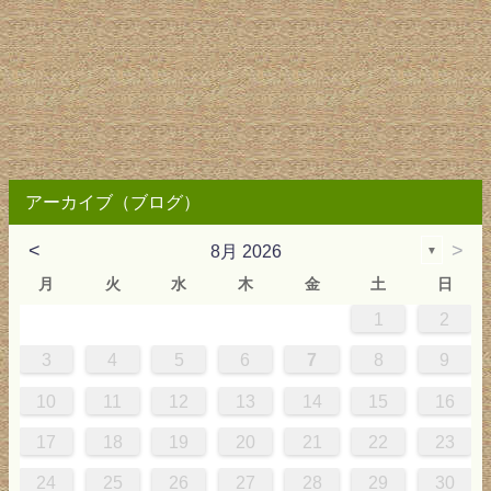
アーカイブ（ブログ）
<
>
8月 2026
▼
月
火
水
木
金
土
日
1
2
0
4
0
2
0
3
2
4
0
2
0
3
4
4
0
3
0
2
2
0
2
0
2
0
3
4
1
1
1
1
1
3
4
5
6
7
8
9
7
8
1
7
9
5
7
0
6
9
8
1
7
9
5
7
0
6
8
1
1
7
0
5
8
7
9
5
6
9
5
7
6
9
7
6
9
5
7
0
8
1
10
11
12
13
14
15
16
4
5
8
4
6
2
4
7
3
6
5
8
4
6
2
4
7
3
5
8
8
4
7
2
5
4
6
2
3
6
2
4
3
6
4
3
6
2
4
7
5
8
17
18
19
20
21
22
23
1
1
9
0
1
9
0
1
9
1
9
9
0
1
0
9
24
25
26
27
28
29
30