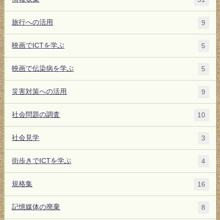
旅行への活用
9
映画でICTを学ぶ
5
映画で伝染病を学ぶ
5
災害対策への活用
9
社会問題の調査
10
社会見学
3
街歩きでICTを学ぶ
4
規格集
16
記憶媒体の廃棄
8