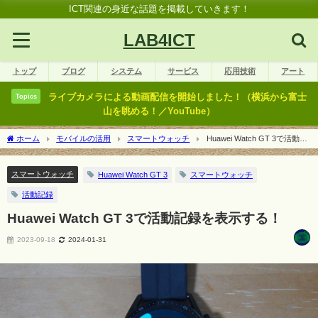
ICT関連の身近な話題を掲載していきます！
LAB4ICT
トップ
ブログ
システム
サービス
応用技術
アート
ライブカメラによる動画配信を開始しました！（横浜から富士
Topics
山を眺める！／YouTube）
ホーム
モバイルの活用
スマートウォッチ
Huawei Watch GT 3で活動記
録を表示する！
スマートウォッチ
Huawei Watch GT 3
スマートウォッチ
活動記録
Huawei Watch GT 3で活動記録を表示する！
2023-09-18
2024-01-31