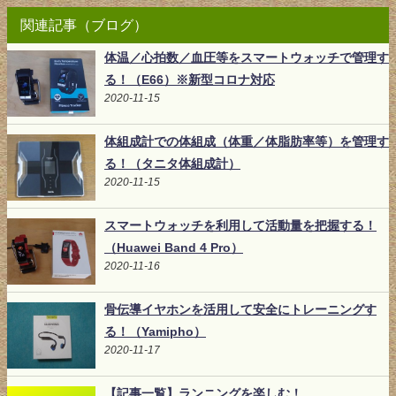
関連記事（ブログ）
体温／心拍数／血圧等をスマートウォッチで管理す
る！（E66）※新型コロナ対応
2020-11-15
体組成計での体組成（体重／体脂肪率等）を管理す
る！（タニタ体組成計）
2020-11-15
スマートウォッチを利用して活動量を把握する！
（Huawei Band 4 Pro）
2020-11-16
骨伝導イヤホンを活用して安全にトレーニングす
る！（Yamipho）
2020-11-17
【記事一覧】ランニングを楽しむ！