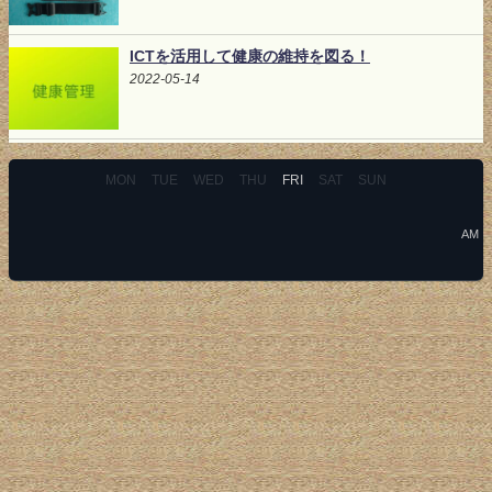
ICTを活用して健康の維持を図る！
2022-05-14
MON
TUE
WED
THU
FRI
SAT
SUN
AM