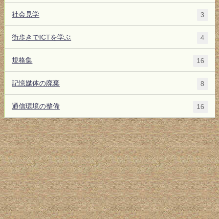
社会見学
3
街歩きでICTを学ぶ
4
規格集
16
記憶媒体の廃棄
8
通信環境の整備
16