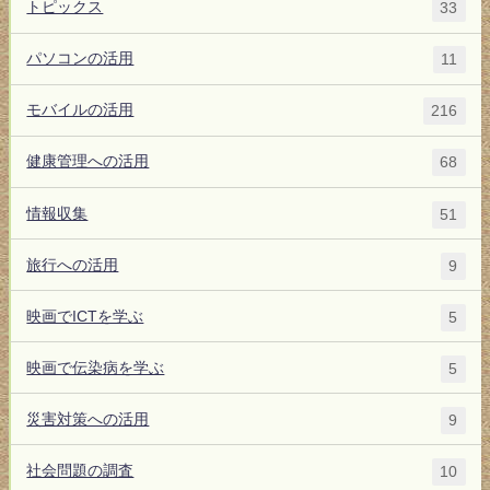
トピックス
33
パソコンの活用
11
モバイルの活用
216
健康管理への活用
68
情報収集
51
旅行への活用
9
映画でICTを学ぶ
5
映画で伝染病を学ぶ
5
災害対策への活用
9
社会問題の調査
10