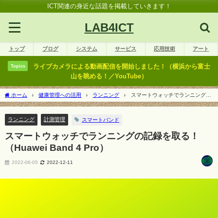
ICT関連の身近な話題を掲載していきます！
LAB4ICT
トップ
ブログ
システム
サービス
応用技術
アート
ライブカメラによる動画配信を開始しました！（横浜から富士
Topics
山を眺める！／YouTube）
ホーム
健康管理への活用
ランニング
スマートウォッチでランニングの
記録を取る！（Huawei Band 4 Pro）
ランニング
計測管理
スマートバンド
スマートウォッチでランニングの記録を取る！
（Huawei Band 4 Pro）
2022-06-05
2022-12-11