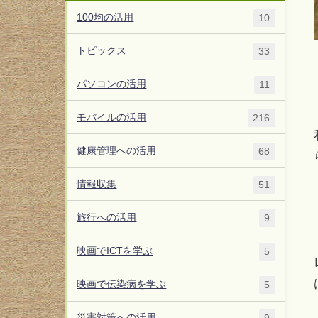
100均の活用
10
トピックス
33
パソコンの活用
11
モバイルの活用
216
健康管理への活用
68
情報収集
51
旅行への活用
9
映画でICTを学ぶ
5
映画で伝染病を学ぶ
5
災害対策への活用