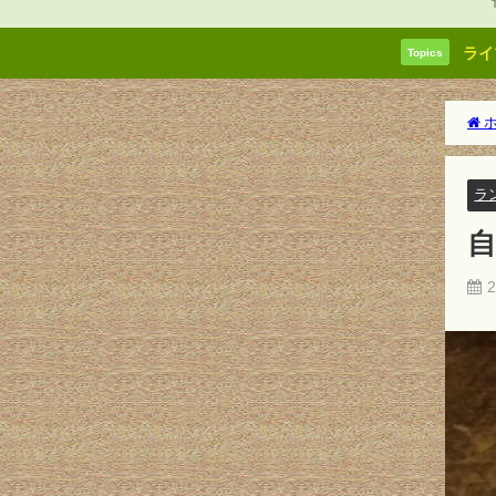
ライ
Topics
ホ
ラ
2