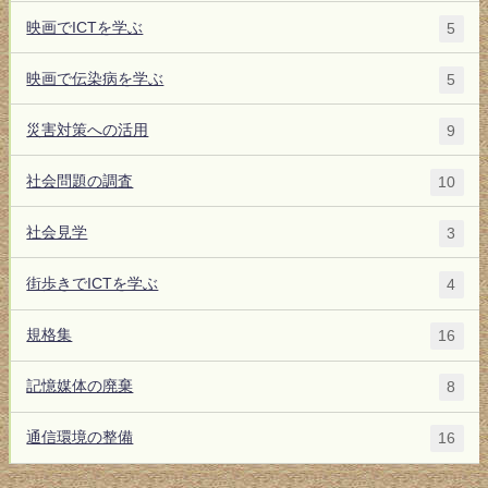
映画でICTを学ぶ
5
映画で伝染病を学ぶ
5
災害対策への活用
9
社会問題の調査
10
社会見学
3
街歩きでICTを学ぶ
4
規格集
16
記憶媒体の廃棄
8
通信環境の整備
16