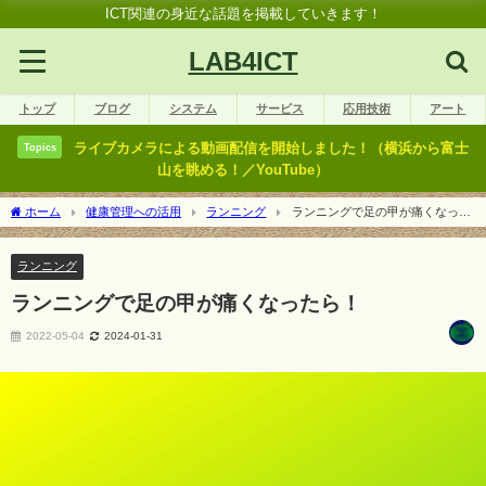
ICT関連の身近な話題を掲載していきます！
LAB4ICT
トップ
ブログ
システム
サービス
応用技術
アート
ライブカメラによる動画配信を開始しました！（横浜から富士
Topics
山を眺める！／YouTube）
ホーム
健康管理への活用
ランニング
ランニングで足の甲が痛くなった
ら！
ランニング
ランニングで足の甲が痛くなったら！
2022-05-04
2024-01-31