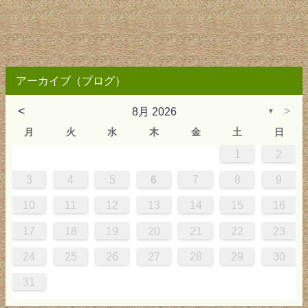
アーカイブ（ブログ）
<
>
8月 2026
▼
月
火
水
木
金
土
日
1
2
0
4
0
2
0
3
2
4
0
2
0
3
4
4
0
3
0
2
2
0
2
0
2
0
3
4
1
1
1
1
1
3
4
5
6
7
8
9
7
8
1
7
9
5
7
0
6
9
8
1
7
9
5
7
0
6
8
1
1
7
0
5
8
7
9
5
6
9
5
7
6
9
7
6
9
5
7
0
8
1
10
11
12
13
14
15
16
4
5
8
4
6
2
4
7
3
6
5
8
4
6
2
4
7
3
5
8
8
4
7
2
5
4
6
2
3
6
2
4
3
6
4
3
6
2
4
7
5
8
17
18
19
20
21
22
23
1
1
9
0
1
9
0
1
9
1
9
9
0
1
0
9
24
25
26
27
28
29
30
31