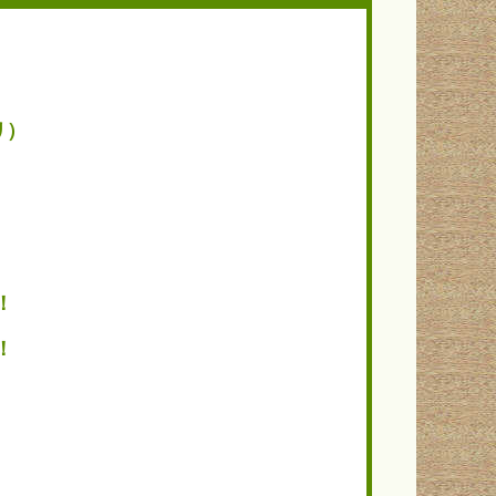
リ）
）
る！
る！