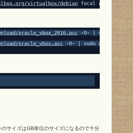
albox.org/virtualbox/debian
 focal contrib
wnload/oracle_vbox_2016.asc
 -O- | sudo apt-ke
wnload/oracle_vbox.asc
 -O- | sudo apt-key add
のサイズはGB単位のサイズになるので十分