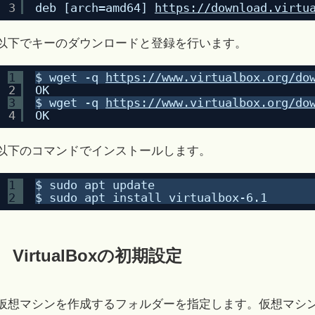
3
deb [arch=amd64] 
https://download.virtu
以下でキーのダウンロードと登録を行います。
1
$ wget -q 
https://www.virtualbox.org/do
2
OK
3
$ wget -q 
https://www.virtualbox.org/do
4
OK
以下のコマンドでインストールします。
1
$ sudo apt update
2
$ sudo apt install virtualbox-6.1
VirtualBoxの初期設定
仮想マシンを作成するフォルダーを指定します。仮想マシン