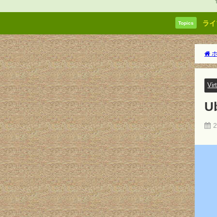
ライ
Topics
ホ
Vir
U
2