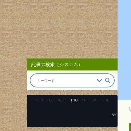
記事の検索（システム）
MON
TUE
WED
THU
FRI
SAT
SUN
AM