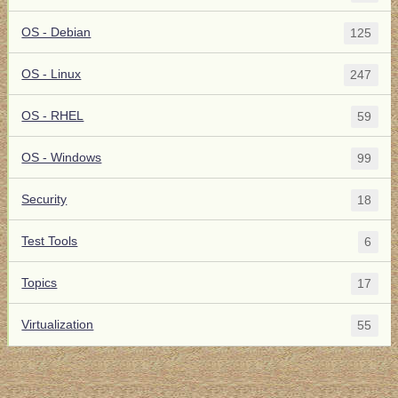
OS - Debian
125
OS - Linux
247
OS - RHEL
59
OS - Windows
99
Security
18
Test Tools
6
Topics
17
Virtualization
55