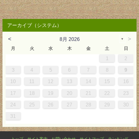
アーカイブ（システム）
<
>
8月 2026
▼
月
火
水
木
金
土
日
1
2
2
3
4
4
0
0
3
4
2
2
3
0
3
2
0
3
4
4
0
3
0
2
2
0
3
2
0
2
4
0
1
1
1
1
1
3
4
5
6
7
8
9
9
5
6
0
5
8
1
8
1
7
5
7
0
6
8
1
6
9
9
5
8
0
6
5
7
0
6
9
7
0
6
8
1
1
7
0
5
7
9
5
6
9
5
7
0
6
9
7
6
9
1
7
10
11
12
13
14
15
16
6
2
3
7
2
5
8
5
8
4
2
4
7
3
5
8
3
6
6
2
5
7
3
2
4
7
3
6
4
7
3
5
8
8
4
7
2
4
6
2
3
6
2
4
7
3
6
4
3
6
8
4
17
18
19
20
21
22
23
9
0
9
1
9
0
0
9
0
9
0
1
0
1
9
1
9
9
0
1
0
1
24
25
26
27
28
29
30
31
トップ
サイト案内
お問い合わせ
サイトマップ
ランキング