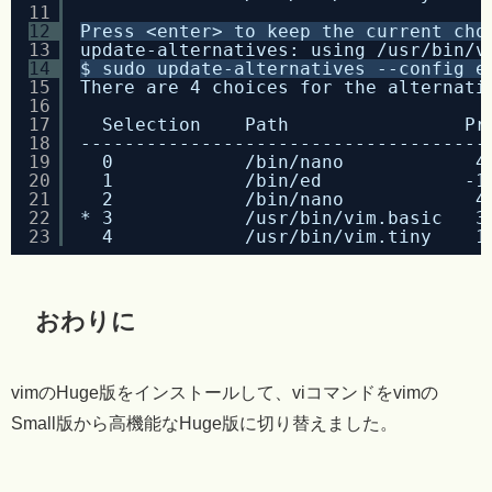
11
12
Press <enter> to keep the current cho
13
update-alternatives: using /usr/bin/v
14
$ sudo update-alternatives --config e
15
There are 4 choices for the alternati
16
17
Selection    Path                Pr
18
-------------------------------------
19
0            /bin/nano            4
20
1            /bin/ed             -1
21
2            /bin/nano            4
22
* 3            /usr/bin/vim.basic   3
23
4            /usr/bin/vim.tiny    1
おわりに
vimのHuge版をインストールして、viコマンドをvimの
Small版から高機能なHuge版に切り替えました。