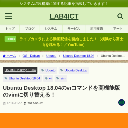
システム環境構築に関する記事を掲載していきます！
LAB4ICT
トップ
ブログ
システム
サービス
応用技術
アート
ライブカメラによる動画配信を開始しました！（横浜から富士
Topics
山を眺める！／YouTube）
ホーム
OS - Debian
Ubuntu
Ubuntu Desktop 18.04
Ubuntu Desktop
18.04のviコマンドを高機能版のvimに切り替える！
Ubuntu Desktop 18.04
Ubuntu
Ubuntu Desktop
Ubuntu Desktop 18.04
vi
vim
Ubuntu Desktop 18.04のviコマンドを高機能版
のvimに切り替える！
2019-11-06
2023-06-12