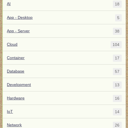
AI
18
App - Desktop
5
App - Server
38
Cloud
104
Container
17
Database
57
Development
13
Hardware
16
IoT
14
Network
26