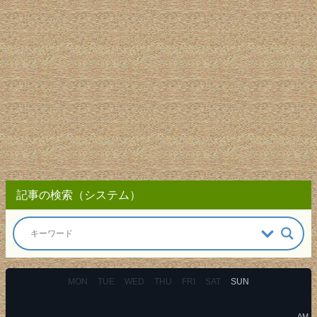
記事の検索（システム）
MON
TUE
WED
THU
FRI
SAT
SUN
AM